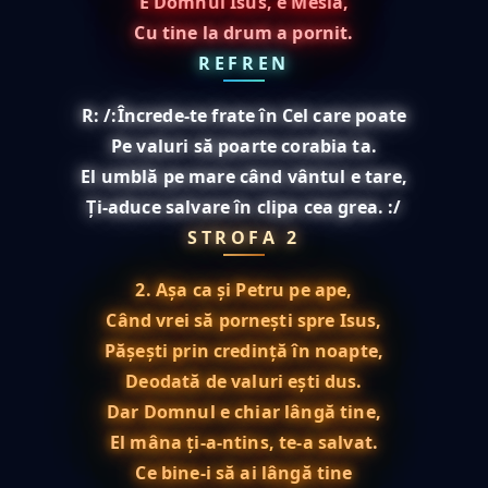
E Domnul Isus, e Mesia,
Cu tine la drum a pornit.
REFREN
R: /:Încrede-te frate în Cel care poate
Pe valuri să poarte corabia ta.
El umblă pe mare când vântul e tare,
Ți-aduce salvare în clipa cea grea. :/
STROFA 2
2. Așa ca și Petru pe ape,
Când vrei să pornești spre Isus,
Pășești prin credință în noapte,
Deodată de valuri ești dus.
Dar Domnul e chiar lângă tine,
El mâna ți-a-ntins, te-a salvat.
Ce bine-i să ai lângă tine