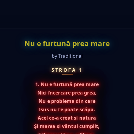
Nu e furtună prea mare
by
Traditional
STROFA 1
1. Nu e furtună prea mare
Nici încercare prea grea,
Nu e problema din care
Isus nu te poate scăpa.
Acel ce-a creat și natura
Și marea și vântul cumplit,