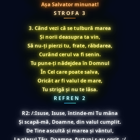
Așa Salvator minunat!
STROFA 3
3. Când vezi că se tulbură marea
Și norii deasupra ta vin,
Să nu-ți pierzi tu, frate, răbdarea,
Curând cerul va fi senin.
Tu pune-ți nădejdea în Domnul
În Cel care poate salva,
Oricât ar fi valul de mare,
Tu strigă și nu te lăsa.
REFREN 2
R2: /:Isuse, Isuse, întinde-mi Tu mâna
Și scapă-mă, Doamne, din valul cumplit.
De Tine ascultă și marea și vântul,
La glasul Tău, Doamne, furtuni s-au oprit. :/